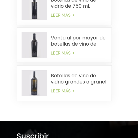
vidrio de 750 ml,
suministro a granel,
LEER MÁS
envío rápido rentable
Venta al por mayor de
botellas de vino de
vidrio de 750 ml
LEER MÁS
precios de fábrica
envío rápido
Botellas de vino de
vidrio grandes a granel
Precios de fábrica
LEER MÁS
Entrega rápida
Suscribir