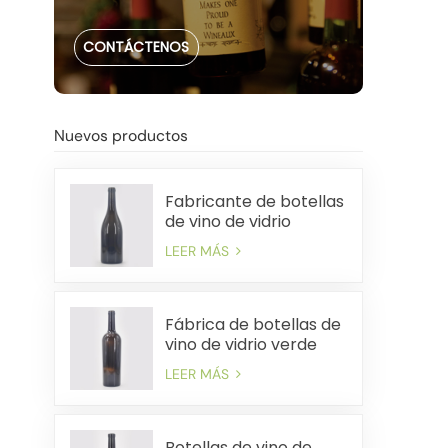
CONTÁCTENOS
Nuevos productos
Fabricante de botellas
de vino de vidrio
pesado de China de
LEER MÁS
750 ml
Fábrica de botellas de
vino de vidrio verde
antiguo premium de
LEER MÁS
750 ml
Botellas de vino de