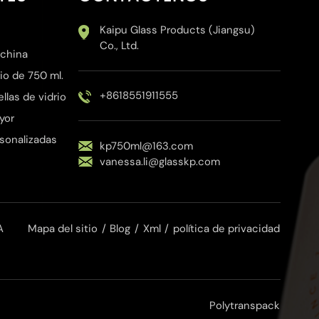
Kaipu Glass Products (Jiangsu)
Co., Ltd.
 china
io de 750 ml.
+8618551911555
las de vidrio
yor
rsonalizadas
kp750ml@163.com
vanessa.li@glasskp.com
A
Mapa del sitio
/
Blog
/
Xml
/
política de privacidad
Polytranspack