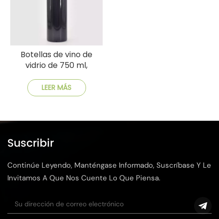
Botellas de vino de
vidrio de 750 ml,
suministro a granel,
envío rápido rentable
LEER MÁS
Suscribir
Continúe Leyendo, Manténgase Informado, Suscríbase Y Le
Invitamos A Que Nos Cuente Lo Que Piensa.