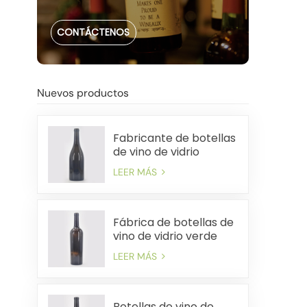
CONTÁCTENOS
Nuevos productos
Fabricante de botellas
de vino de vidrio
pesado de China de
LEER MÁS
750 ml
Fábrica de botellas de
vino de vidrio verde
antiguo premium de
LEER MÁS
750 ml
Botellas de vino de