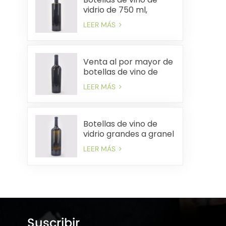
vidrio de 750 ml,
suministro a granel,
LEER MÁS
envío rápido rentable
Venta al por mayor de
botellas de vino de
vidrio de 750 ml
LEER MÁS
precios de fábrica
envío rápido
Botellas de vino de
vidrio grandes a granel
Precios de fábrica
LEER MÁS
Entrega rápida
Suscribir