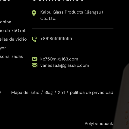
Kaipu Glass Products (Jiangsu)
Co., Ltd.
 china
io de 750 ml.
+8618551911555
las de vidrio
yor
rsonalizadas
kp750ml@163.com
vanessa.li@glasskp.com
A
Mapa del sitio
/
Blog
/
Xml
/
política de privacidad
Polytranspack