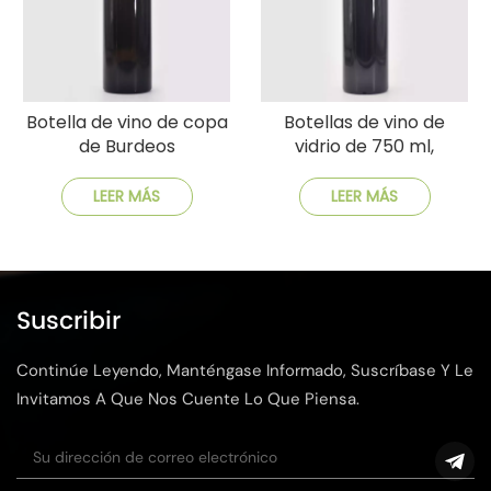
Botella de vino de copa
Botellas de vino de
de Burdeos
vidrio de 750 ml,
personalizada con
suministro a granel,
diseño de logotipo
envío rápido rentable
LEER MÁS
LEER MÁS
Suscribir
Continúe Leyendo, Manténgase Informado, Suscríbase Y Le
Invitamos A Que Nos Cuente Lo Que Piensa.