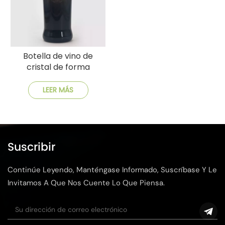
Botella de vino de
cristal de forma
antigua de estilo
vintage
LEER MÁS
Suscribir
Continúe Leyendo, Manténgase Informado, Suscríbase Y Le
Invitamos A Que Nos Cuente Lo Que Piensa.