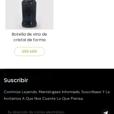
Botella de vino de
cristal de forma
antigua de estilo
vintage
LEER MÁS
Suscribir
Continúe Leyendo, Manténgase Informado, Suscríbase Y Le
Invitamos A Que Nos Cuente Lo Que Piensa.