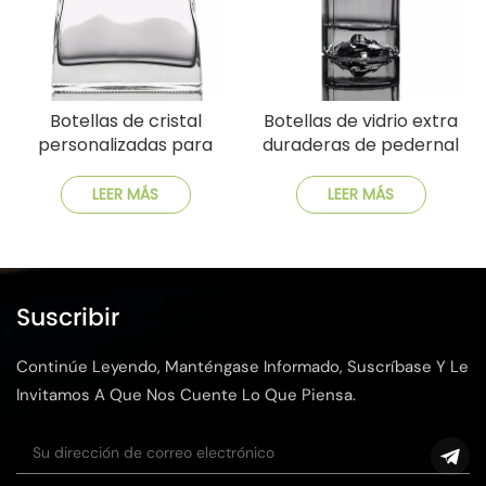
Botellas de cristal
Botellas de vidrio extra
personalizadas para
duraderas de pedernal
whisky y brandy
Opciones
personalizables
LEER MÁS
LEER MÁS
disponibles
Suscribir
Continúe Leyendo, Manténgase Informado, Suscríbase Y Le
Invitamos A Que Nos Cuente Lo Que Piensa.