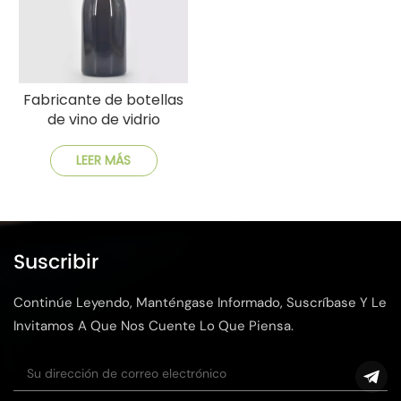
Fabricante de botellas
de vino de vidrio
pesado de China de
750 ml
LEER MÁS
Suscribir
Continúe Leyendo, Manténgase Informado, Suscríbase Y Le
Invitamos A Que Nos Cuente Lo Que Piensa.