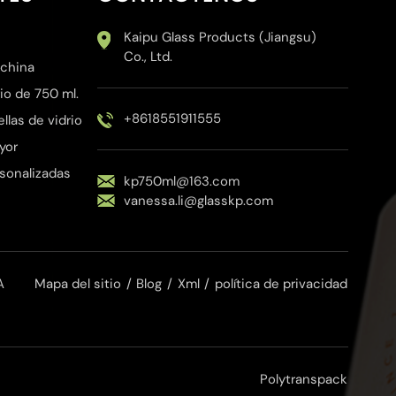
Kaipu Glass Products (Jiangsu)
Co., Ltd.
 china
io de 750 ml.
+8618551911555
las de vidrio
yor
rsonalizadas
kp750ml@163.com
vanessa.li@glasskp.com
A
Mapa del sitio
/
Blog
/
Xml
/
política de privacidad
Polytranspack