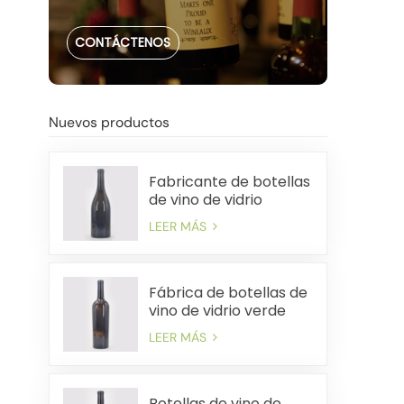
CONTÁCTENOS
Nuevos productos
Fabricante de botellas
de vino de vidrio
pesado de China de
LEER MÁS
750 ml
Fábrica de botellas de
vino de vidrio verde
antiguo premium de
LEER MÁS
750 ml
Botellas de vino de