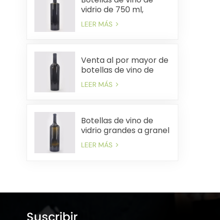
vidrio de 750 ml,
suministro a granel,
LEER MÁS
envío rápido rentable
Venta al por mayor de
botellas de vino de
vidrio de 750 ml
LEER MÁS
precios de fábrica
envío rápido
Botellas de vino de
vidrio grandes a granel
Precios de fábrica
LEER MÁS
Entrega rápida
Suscribir