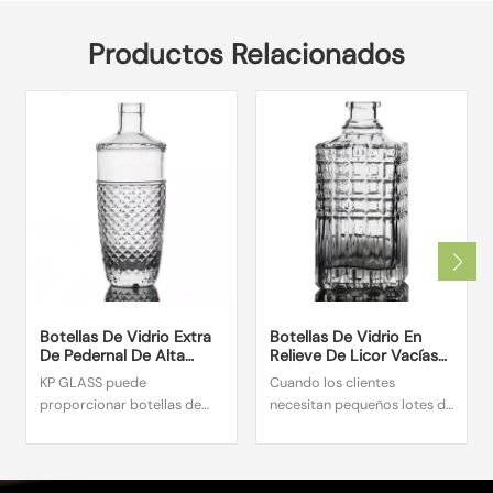
Productos Relacionados
Botellas De Vidrio Extra
Botellas De Vidrio En
De Pedernal De Alta
Relieve De Licor Vacías
Calidad, Suministro
De Pedernal Extra Blanco
KP GLASS puede
Cuando los clientes
Directo De Fábrica
proporcionar botellas de
necesitan pequeños lotes de
vidrio blanco cristal
exquisitas botellas de
personalizadas de 500 ml
whisky y brandy
según las necesidades del
personalizadas, KP GLASS es
cliente, el diseño de esta
la opción ideal. KP GLASS