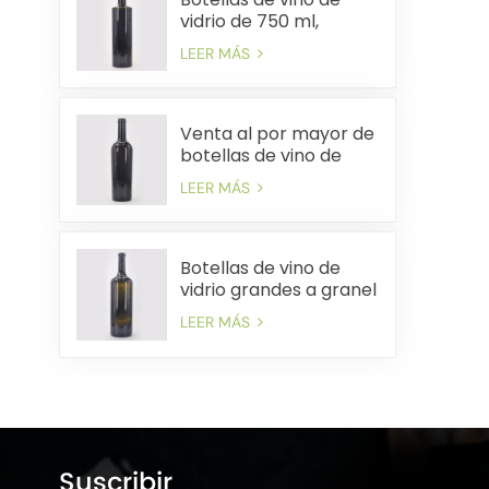
vidrio de 750 ml,
suministro a granel,
LEER MÁS
envío rápido rentable
Venta al por mayor de
botellas de vino de
vidrio de 750 ml
LEER MÁS
precios de fábrica
envío rápido
Botellas de vino de
vidrio grandes a granel
Precios de fábrica
LEER MÁS
Entrega rápida
Suscribir