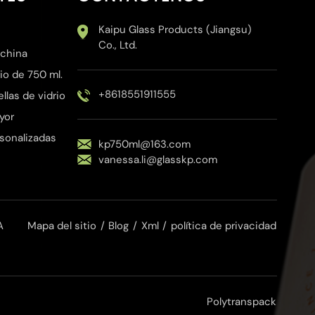
Kaipu Glass Products (Jiangsu)
Co., Ltd.
 china
io de 750 ml.
+8618551911555
las de vidrio
yor
rsonalizadas
kp750ml@163.com
vanessa.li@glasskp.com
A
Mapa del sitio
/
Blog
/
Xml
/
política de privacidad
Polytranspack