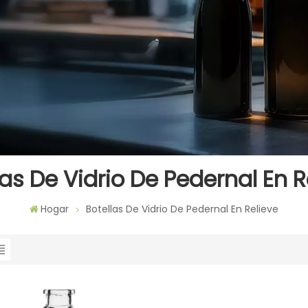
las De Vidrio De Pedernal En R
Hogar
Botellas De Vidrio De Pedernal En Relieve