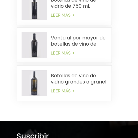
vidrio de 750 ml,
suministro a granel,
LEER MÁS
envío rápido rentable
Venta al por mayor de
botellas de vino de
vidrio de 750 ml
LEER MÁS
precios de fábrica
envío rápido
Botellas de vino de
vidrio grandes a granel
Precios de fábrica
LEER MÁS
Entrega rápida
Suscribir