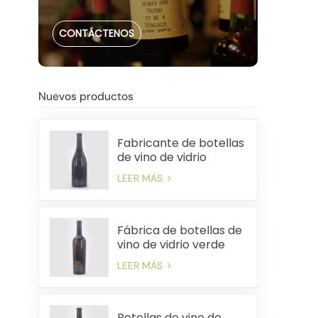
CONTÁCTENOS
Nuevos productos
Fabricante de botellas
de vino de vidrio
pesado de China de
LEER MÁS
750 ml
Fábrica de botellas de
vino de vidrio verde
antiguo premium de
LEER MÁS
750 ml
Botellas de vino de