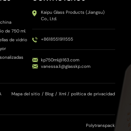
Kaipu Glass Products (Jiangsu)
Co., Ltd.
 china
io de 750 ml.
+8618551911555
las de vidrio
yor
rsonalizadas
kp750ml@163.com
vanessa.li@glasskp.com
A
Mapa del sitio
/
Blog
/
Xml
/
política de privacidad
Polytranspack