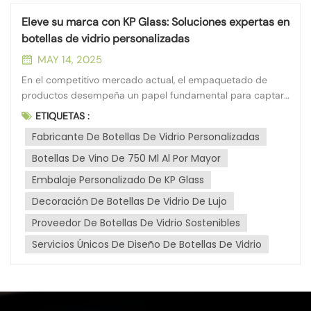
Eleve su marca con KP Glass: Soluciones expertas en
botellas de vidrio personalizadas
MAY 14, 2025
En el competitivo mercado actual, el empaquetado de
productos desempeña un papel fundamental para captar
la atención del consumidor y transmitir la identidad de
ETIQUETAS :
marca. En KP Glass, con sede en la vibrante ciudad de
Fabricante De Botellas De Vidrio Personalizadas
Qinhuangdao, comprendemos el poder de un
empaquetado distintivo. Con nuestra sucursal...
Botellas De Vino De 750 Ml Al Por Mayor
Embalaje Personalizado De KP Glass
Decoración De Botellas De Vidrio De Lujo
Proveedor De Botellas De Vidrio Sostenibles
Servicios Únicos De Diseño De Botellas De Vidrio